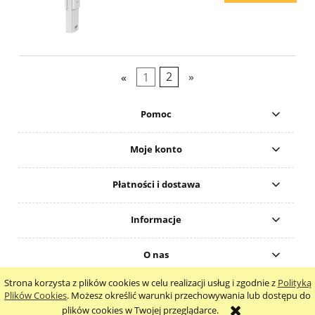
«
1
2
»
Pomoc
Moje konto
Płatności i dostawa
Informacje
O nas
Strona korzysta z plików cookies w celu realizacji usług i zgodnie z
Polityką
pokaż pełną wersję strony
Plików Cookies
. Możesz określić warunki przechowywania lub dostępu do
plików cookies w Twojej przeglądarce.