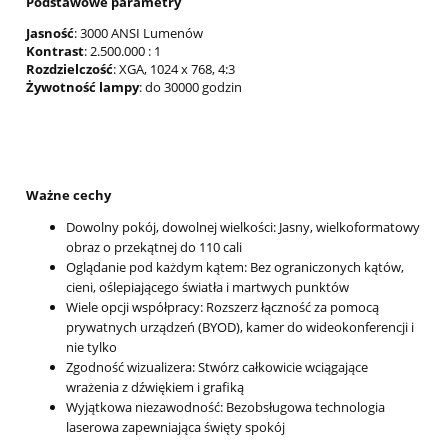
Podstawowe parametry
Jasność
: 3000 ANSI Lumenów
Kontrast
: 2.500.000 : 1
Rozdzielczość
: XGA, 1024 x 768, 4:3
Żywotność lampy
: do 30000 godzin
Ważne cechy
Dowolny pokój, dowolnej wielkości: Jasny, wielkoformatowy
obraz o przekątnej do 110 cali
Oglądanie pod każdym kątem: Bez ograniczonych kątów,
cieni, oślepiającego światła i martwych punktów
Wiele opcji współpracy: Rozszerz łączność za pomocą
prywatnych urządzeń (BYOD), kamer do wideokonferencji i
nie tylko
Zgodność wizualizera: Stwórz całkowicie wciągające
wrażenia z dźwiękiem i grafiką
Wyjątkowa niezawodność: Bezobsługowa technologia
laserowa zapewniająca święty spokój