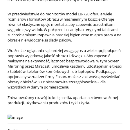
W przeciwieństwie do monitorów model EB-720 oferuje wiele
rozmiarów i formatów obrazu w niezmiennym koszcie Oferuje
również elastyczne opcje montażu, aby zapewnić uczestnikom
wygodniejszy widok. W połączeniu z antybakteryjnymi tablicami
suchościeralnymi zapewnia bardziej higieniczne miejsca pracy a na
obrazie nie widoczne są ślady palców.
Wrażenia z oglądania są bardziej wciągające, a wiele opcji połączeń
poprawia wyjątkową jakość obrazu i dźwięku. Aby zapewnić
maksymalną aktywność, łączność bezprzewodowa, w tym Screen
Mirroring przez Miracast, umożliwia każdemu udostępnianie treści
z tabletów, telefonów komórkowych lub laptopów. Podłączając
opcjonalny wizualizer firmy Epson, możesz z łatwością wyświetlać
obrazy obiektów 3D z niesamowitą szczegółowością – dla
wszystkich w danym pomieszczeniu.
Zrównoważony rozwój to kolejna siła, oparta na zrównoważonej
produkcji, użytkowaniu produktów i cyklu życia.