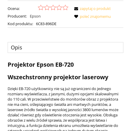
Ocena:
zapytaj o produkt
Producent:
Epson
poleć znajomemu
Kod produktu:
6C83-896DE
Opis
Projektor Epson EB-720
Wszechstronny projektor laserowy
Dzięki EB-720 użytkownicy nie są już ograniczeni do jednego
rozmiaru wyświetlacza, z jasnymi, dużymi opcjami skalowalnymi
do 110 cali. W przeciwieństwie do monitorów obraz z projektora
nie ma cieni, oślepiającego światła ani martwych punktów, a
laserowe źródło światła o wysokiej jasności 3800 lumenów może
działać również gdy oświetlenie otoczenia jest wysokie. Obsługa
obrazów z wielu źródeł sprawia, że współpraca jest łatwa i
intuicyjna, a funkcja dzielenia ekranu umożliwia wyświetlanie do
czterech urządzeń wejściowych na jednym dużym ekranie.