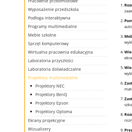
Pracownie przedmiotowe
Roz
Wyposażenie przedszkola
zaaw
Podłoga interaktywna
Pom
Programy multimedialne
auto
Meble szkolne
Mob
wykł
Sprzęt komputerowy
Wirtualna pracownia edukacyjna
Wie
ekr
Laboratoria przyszłości
Wie
Laboratoria doświadczalne
wykł
Projektory multimedialne
Zas
Projektory NEC
mate
Projektory BenQ
Zas
Projektory Epson
szko
Projektory Optoma
Roz
Ekrany projekcyjne
roz
Wizualizery
Pre