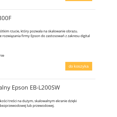
800F
rótkim rzucie, który pozwala na skalowanie obrazu.
rozwiązania firmy Epson do zastosowań z zakresu digital
nie
do koszyka
ialny Epson EB-L200SW
kości treści na dużym, skalowalnym ekranie dzięki
 bezprzewodowej lub przewodowej.