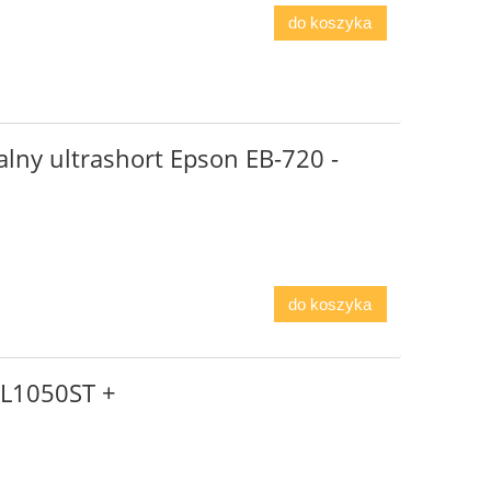
do koszyka
alny ultrashort Epson EB-720 -
do koszyka
ML1050ST +