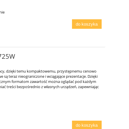
nie
do koszyka
-725W
 pracy, dzięki temu kompaktowemu, przystępnemu cenowo
 są teraz nieograniczone i wciągające prezentacje. Dzięki
tycznym formatom zawartość można oglądać pod każdym
iać treści bezpośrednio z własnych urządzeń, zapewniając
do koszyka