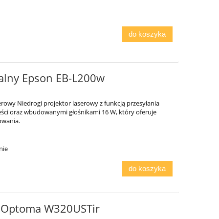
do koszyka
ialny Epson EB-L200w
erowy Niedrogi projektor laserowy z funkcją przesyłania
eści oraz wbudowanymi głośnikami 16 W, który oferuje
owania.
nie
do koszyka
rt Optoma W320USTir