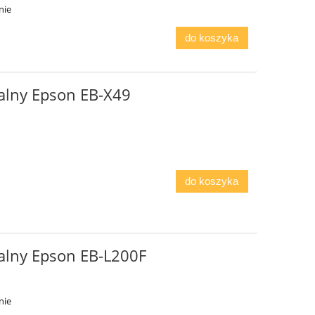
nie
do koszyka
alny Epson EB-X49
do koszyka
alny Epson EB-L200F
nie