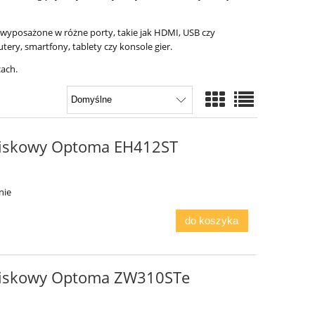
wyposażone w różne porty, takie jak HDMI, USB czy
ery, smartfony, tablety czy konsole gier.
cach.
niskowy Optoma EH412ST
nie
do koszyka
gniskowy Optoma ZW310STe