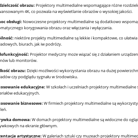
dzielczość obrazu:
Projektory multimedialne wspomagające różne rozdzielc
ansowanym 4K, co pozwala na wyświetlanie obrazów o wysokiej jakości.
oc obsługi:
Nowoczesne projektory multimedialne są dodatkowo wspomagan
matycznego korygowania obrazu oraz włączania i wyłączania.
ilność:
niektóre projekty multimedialne są lekkie i kompaktowe, co ułatwia 
adowych, biurach, jak iw podróży.
lofunkcyjność:
Projektor medyczny może wiązać się z działaniem urządzenia 
anów lub monitorów.
lkość obrazu:
Dzięki możliwości wykorzystania obrazu na dużej powierzchni
adów czy podglądu sygnału w środowisku.
tosowanie edukacyjne:
W szkołach i uczelniach projektory multimedialne 
riałów edukacyjnych.
tosowanie biznesowe:
W firmiech projektory multimedialne są wykorzysty
leń.
rywka domowa:
W domach projektory multimedialne są widoczne do ogląda
rywkowych na ekranie głównym.
zentacje artystyczne:
W galeriach sztuki czy muzeach projektory multimed