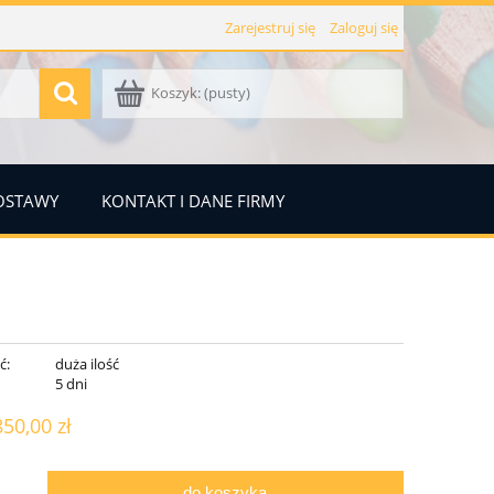
Zarejestruj się
Zaloguj się
Koszyk:
(pusty)
DOSTAWY
KONTAKT I DANE FIRMY
ć:
duża ilość
:
5 dni
850,00 zł
do koszyka
.