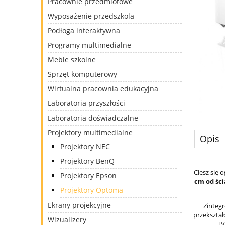
Pracownie przedmiotowe
Wyposażenie przedszkola
Podłoga interaktywna
Programy multimedialne
Meble szkolne
Sprzęt komputerowy
Wirtualna pracownia edukacyjna
Laboratoria przyszłości
Laboratoria doświadczalne
Projektory multimedialne
Opis
Projektory NEC
Projektory BenQ
Ciesz się
Projektory Epson
cm od śc
Projektory Optoma
Ekrany projekcyjne
Zinteg
przekształ
Wizualizery
TV