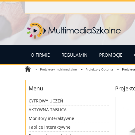
O FIRMIE
REGULAMIN
PROMOCJE
»
»
»
Projektory multimedialne
Projektory Optoma
Projekto
Menu
Projekt
CYFROWY UCZEŃ
AKTYWNA TABLICA
Monitory interaktywne
Tablice interaktywne